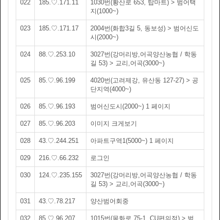
022
185.♡.171.11
1030번(황산로 653, 탑마트) > 범어택
지(1000~)
023
185.♡.171.17
2004번(화합3길 5, 동보성) > 범어신도
시(2000~)
024
88.♡.253.10
3027번(강머리방,어곡양산농협 / 학동
길 53) > 교리,어곡(3000~)
025
85.♡.96.199
4020번(고려제강, 유산동 127-27) > 공
단지역(4000~)
026
85.♡.96.193
범어신도시(2000~) 1 페이지
027
85.♡.96.203
이미지 크게보기
028
43.♡.244.251
아파트구역1(5000~) 1 페이지
029
216.♡.66.232
로그인
030
124.♡.235.155
3027번(강머리방,어곡양산농협 / 학동
길 53) > 교리,어곡(3000~)
031
43.♡.78.217
양산범어회중
032
85.♡.96.207
1015번(목화로 75-1, CU편의점) > 범