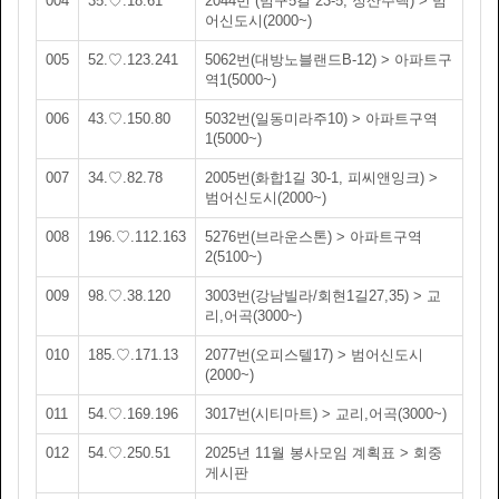
004
35.♡.18.61
2044번 (범구5길 23-5, 정산주택) > 범
어신도시(2000~)
005
52.♡.123.241
5062번(대방노블랜드B-12) > 아파트구
역1(5000~)
006
43.♡.150.80
5032번(일동미라주10) > 아파트구역
1(5000~)
007
34.♡.82.78
2005번(화합1길 30-1, 피씨앤잉크) >
범어신도시(2000~)
008
196.♡.112.163
5276번(브라운스톤) > 아파트구역
2(5100~)
009
98.♡.38.120
3003번(강남빌라/회현1길27,35) > 교
리,어곡(3000~)
010
185.♡.171.13
2077번(오피스텔17) > 범어신도시
(2000~)
011
54.♡.169.196
3017번(시티마트) > 교리,어곡(3000~)
012
54.♡.250.51
2025년 11월 봉사모임 계획표 > 회중
게시판