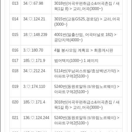
013
34.♡.67.98
3018번(어곡우편취급소&어곡촌집 / 새
목1길 8) > 교리,어곡(3000~)
014
34.♡.124.21
3015번(교동GS25,경로당) > 교리,어곡
(3000~)
015
18.♡.148.239
4001번(일출산업, 어곡터널로 182) >
공단지역(4000~)
016
3.♡.180.70
4월 봉사모임 계획표 > 회중게시판
017
185.♡.171.9
범어택지(1000~) 1 페이지
018
34.♡.212.24
5114번(우남퍼스트빌/효성백년가약) >
아파트구역2(5100~)
019
3.♡.174.110
5240번(동원로얄듀크/유림노르웨이) >
아파트구역2(5100~)
020
185.♡.171.4
3018번(어곡우편취급소&어곡촌집 / 새
목1길 8) > 교리,어곡(3000~)
021
136.♡.124.244
5240번(동원로얄듀크/유림노르웨이) >
아파트구역2(5100~)