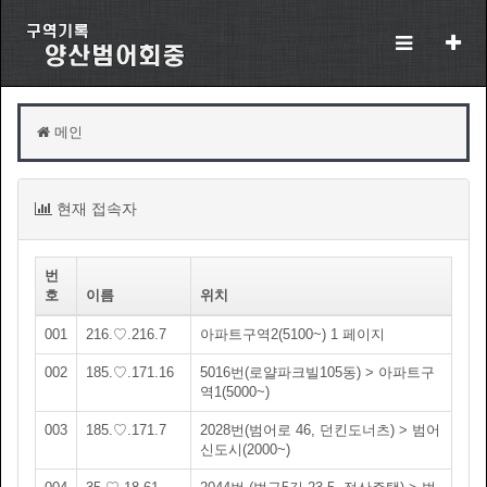
메인
현재 접속자
번
호
이름
위치
001
216.♡.216.7
아파트구역2(5100~) 1 페이지
002
185.♡.171.16
5016번(로얄파크빌105동) > 아파트구
역1(5000~)
003
185.♡.171.7
2028번(범어로 46, 던킨도너츠) > 범어
신도시(2000~)