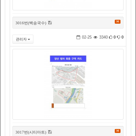
H
3016번(백송국수)
02-25
3340
0
0
관리자
H
3017번(시티마트)