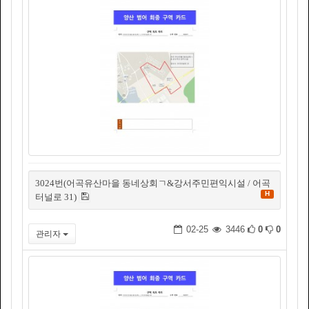
3024번(어곡유산마을 동네상회ㄱ&강서주민편익시설 / 어곡
H
터널로 31)
02-25
3446
0
0
관리자