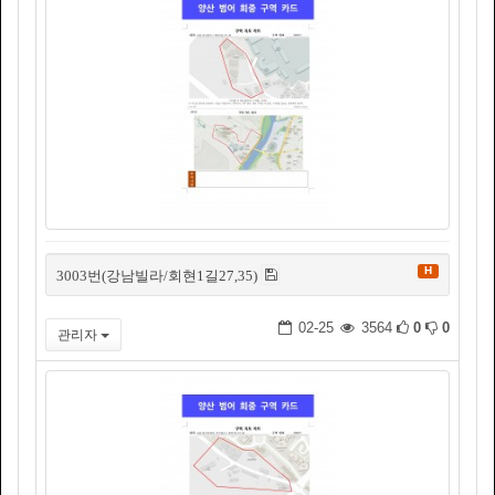
H
3003번(강남빌라/회현1길27,35)
02-25
3564
0
0
관리자