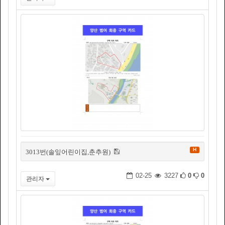
H
3013번(솔잎어린이집,춘추원)
02-25
3227
0
0
관리자