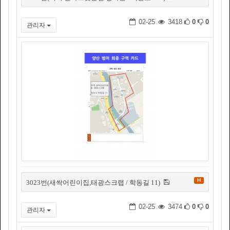
02-25
3418
0
0
관리자
H
3023번(새싹어린이집,태광스크랩 / 학동길 11)
02-25
3474
0
0
관리자