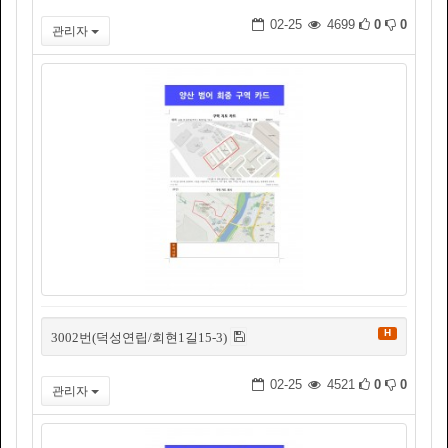
02-25
4699
0
0
관리자
H
3002번(덕성연립/회현1길15-3)
02-25
4521
0
0
관리자