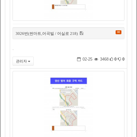
H
3026번(썬마트,어곡빌 / 어실로 218)
.
02-25
3468
0
0
관리자