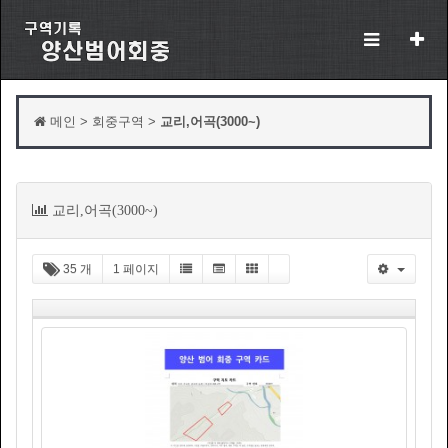
메인 > 회중구역 >
교리,어곡(3000~)
목
교리,어곡(3000~)
록
35 개
1 페이지