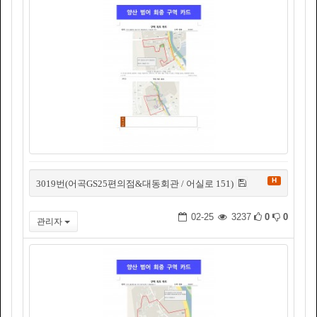
H
3019번(어곡GS25편의점&대동회관 / 어실로 151)
02-25
3237
0
0
관리자