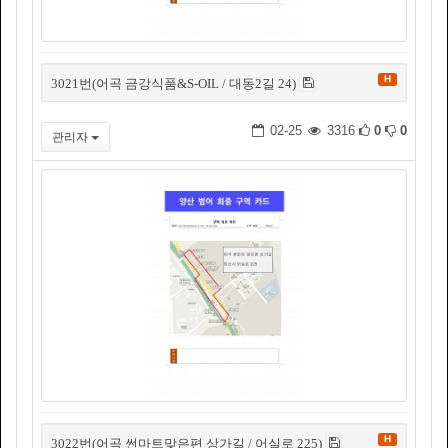
H
3021번(어곡 금강식품&S-OIL / 대동2길 24)
02-25
3316
0
0
관리자
H
3022번(어곡 썬마트맞은편 상가길 / 어실로 225)