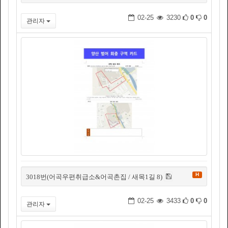
02-25
3230
0
0
관리자
H
3018번(어곡우편취급소&어곡촌집 / 새목1길 8)
02-25
3433
0
0
관리자