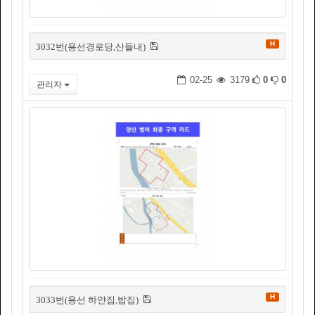
H
3032번(용선경로당,산들내)
02-25
3179
0
0
관리자
H
3033번(용선 하얀집,밥집)