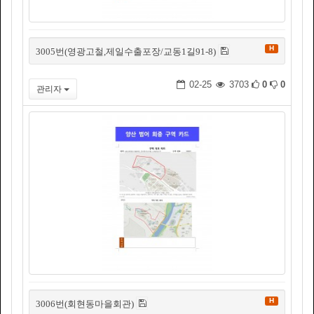
H
3005번(영광고철,제일수출포장/교동1길91-8)
02-25
3703
0
0
관리자
H
3006번(회현동마을회관)