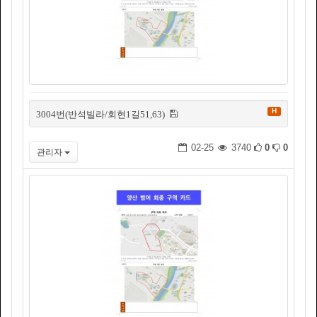
H
3004번(반석빌라/회현1길51,63)
02-25
3740
0
0
관리자