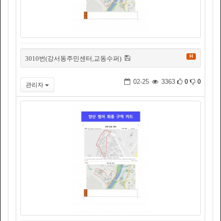
H
3010번(강서동주민센터,교동수퍼)
02-25
3363
0
0
관리자