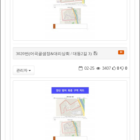
H
3020번(어곡골샘정&대리상회 / 대동2길 3)
02-25
3407
0
0
관리자