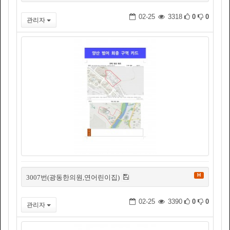
02-25
3318
0
0
관리자
H
3007번(광동한의원,연어린이집)
02-25
3390
0
0
관리자