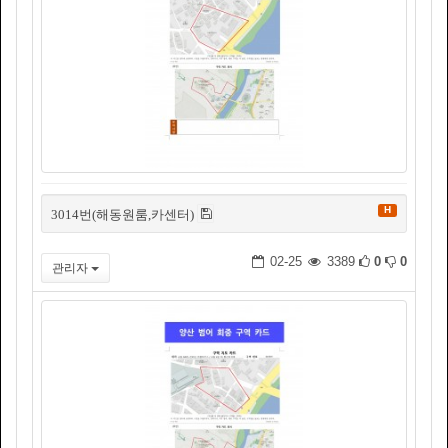
H
3014번(해동원룸,카센터)
02-25
3389
0
0
관리자