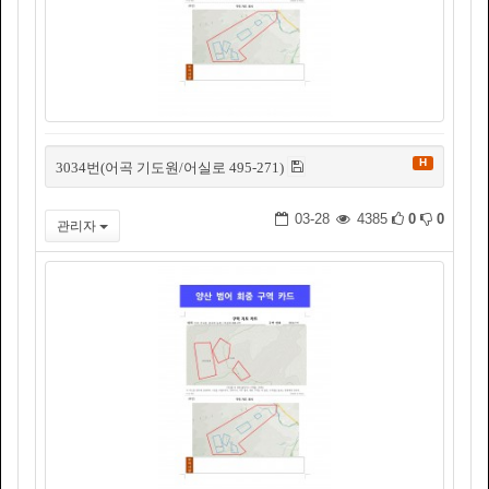
H
3034번(어곡 기도원/어실로 495-271)
03-28
4385
0
0
관리자