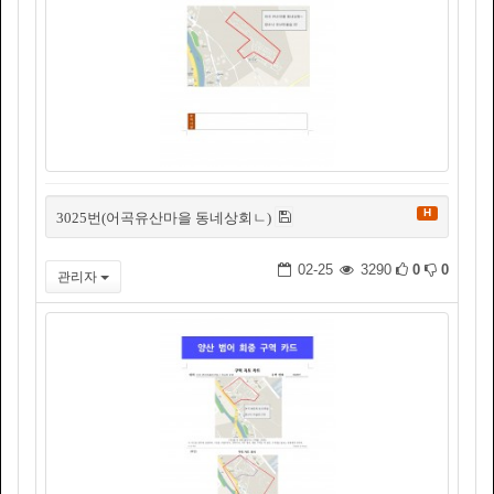
H
3025번(어곡유산마을 동네상회ㄴ)
02-25
3290
0
0
관리자