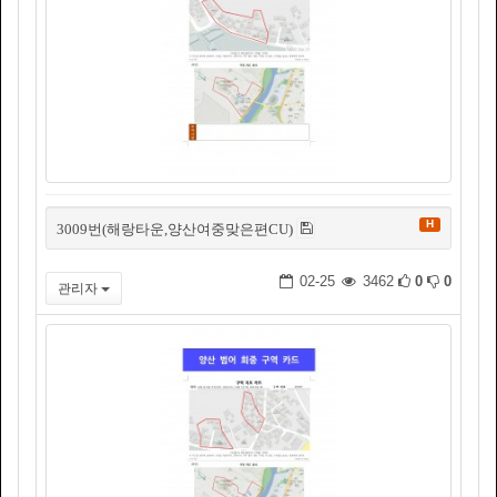
H
3009번(해랑타운,양산여중맞은편CU)
02-25
3462
0
0
관리자