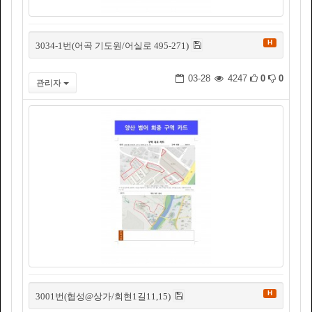
H
3034-1번(어곡 기도원/어실로 495-271)
03-28
4247
0
0
관리자
H
3001번(협성@상가/회현1길11,15)