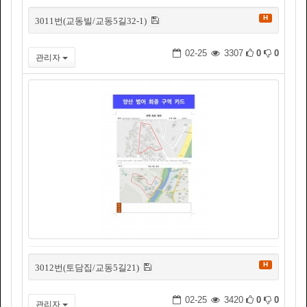
H
3011번(교동빌/교동5길32-1)
02-25
3307
0
0
관리자
H
3012번(토담집/교동5길21)
02-25
3420
0
0
관리자