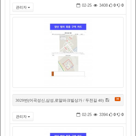
02-25
3408
0
0
관리자
H
3029번(어곡성신,삼성,로얄파크빌상가 / 두전길 40)
02-25
3394
0
0
관리자