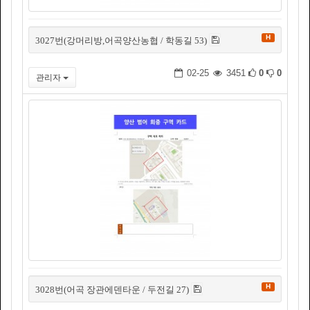
H
3027번(강머리방,어곡양산농협 / 학동길 53)
02-25
3451
0
0
관리자
H
3028번(어곡 장관에덴타운 / 두전길 27)