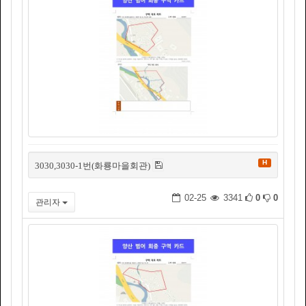
H
3030,3030-1번(화룡마을회관)
02-25
3341
0
0
관리자