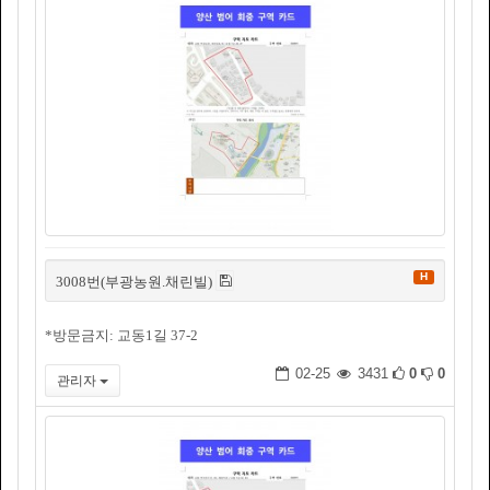
H
3008번(부광농원.채린빌)
*방문금지: 교동1길 37-2
02-25
3431
0
0
관리자