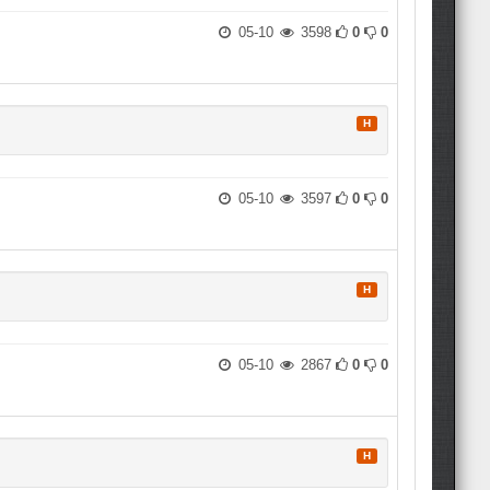
05-10
3598
0
0
H
05-10
3597
0
0
H
05-10
2867
0
0
H