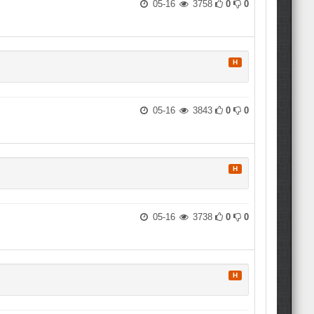
05-16
3758
0
0
H
05-16
3843
0
0
H
05-16
3738
0
0
H