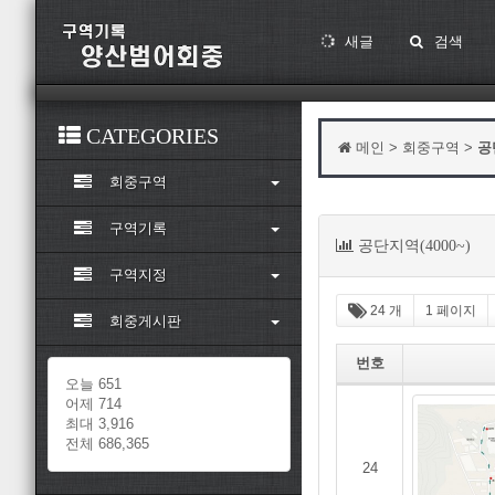
새글
검색
CATEGORIES
메인 > 회중구역 >
공
회중구역
구역기록
목
공단지역(4000~)
록
구역지정
24 개
1 페이지
회중게시판
번호
오늘 651
어제 714
최대 3,916
전체 686,365
24