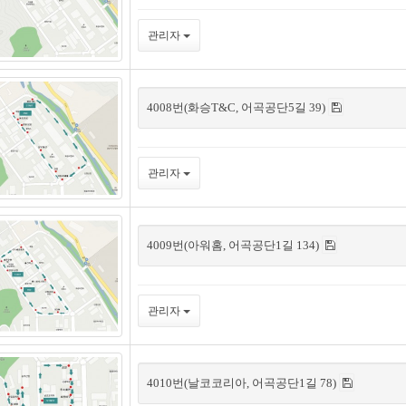
관리자
4008번(화승T&C, 어곡공단5길 39)
관리자
4009번(아워홈, 어곡공단1길 134)
관리자
4010번(날코코리아, 어곡공단1길 78)