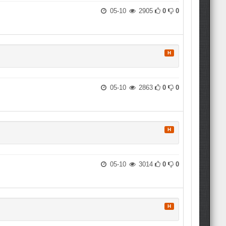
05-10
2905
0
0
H
05-10
2863
0
0
H
05-10
3014
0
0
H