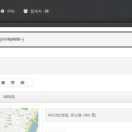
FAQ
접속자
10
단지역(4000~)
이미지
4022번(엔탑, 유산동 180)