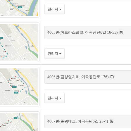
관리자
4005번(아트라스콥코, 어곡공단6길 16-55)
관리자
4006번(금성열처리, 어곡공단로 176)
관리자
4007번(준광테크, 어곡공단6길 25-4)