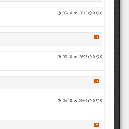
05-10
2812
0
0
H
05-10
2693
0
0
H
05-10
2864
0
0
H