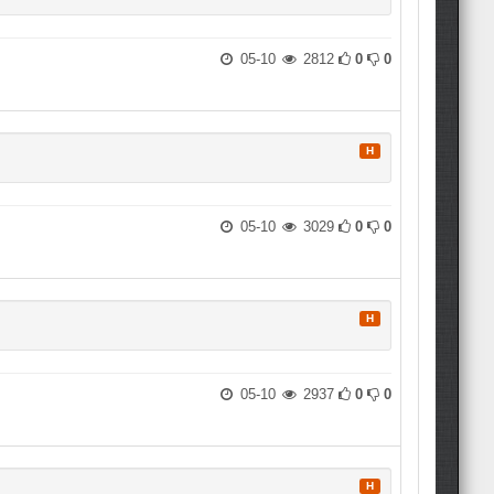
05-10
2812
0
0
H
05-10
3029
0
0
H
05-10
2937
0
0
H