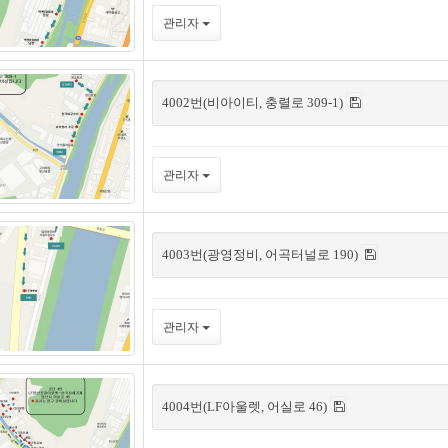
관리자
4002번(비아이티, 충렬로 309-1)
관리자
4003번(광영정비, 어곡터널로 190)
관리자
4004번(LF아울렛, 어실로 46)