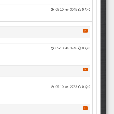
05-10
3045
0
0
H
05-10
3746
0
0
H
05-10
2783
0
0
H