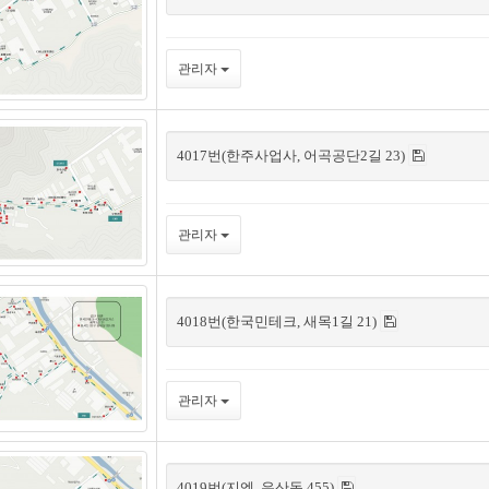
관리자
4017번(한주사업사, 어곡공단2길 23)
관리자
4018번(한국민테크, 새목1길 21)
관리자
4019번(지엔, 유산동 455)