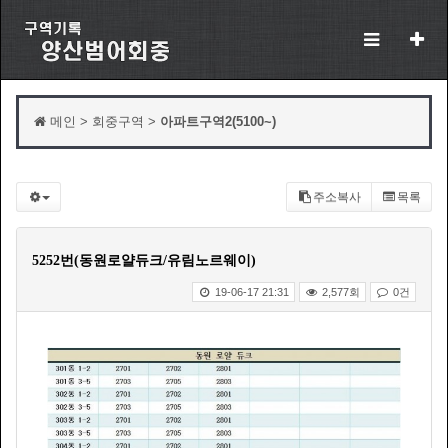
메인 > 회중구역 >
아파트구역2(5100~)
주소복사
목록
5252번(동원로얄듀크/유림노르웨이)
19-06-17 21:31
2,577회
0건