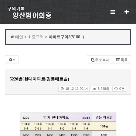
메인 > 회중구역 >
아파트구역2(5100~)
주소복사
목록
5220번(현대아파트/경동메르빌)
18-12-11 20:14
3,248회
0건