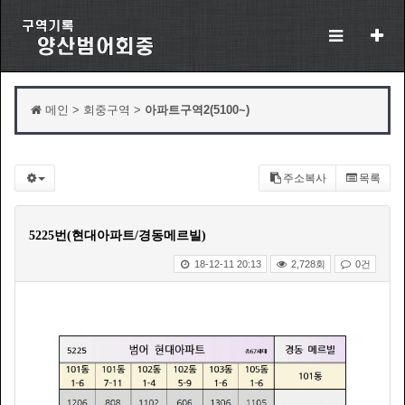
메인 > 회중구역 >
아파트구역2(5100~)
주소복사
목록
5225번(현대아파트/경동메르빌)
18-12-11 20:13
2,728회
0건