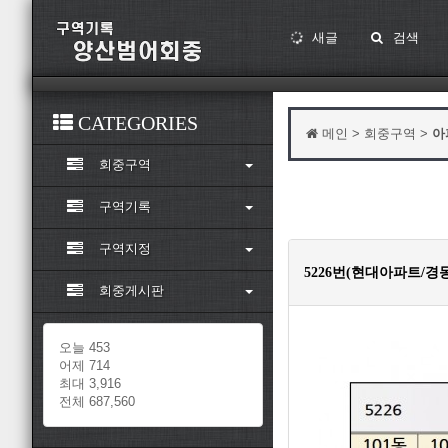
새글
검색
CATEGORIES
메인 > 회중구역 >
아
회중구역
구역기록
구역지정
5226번(현대아파트/경
회중게시판
오늘 453
어제 714
최대 3,916
전체 687,560