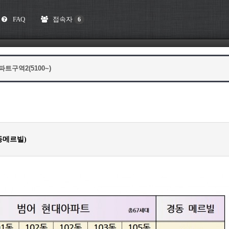
FAQ
접속자
6
파트구역2(5100~)
동메르빌)