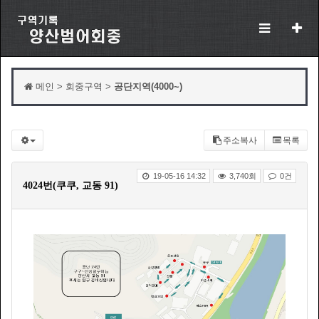
메인 > 회중구역 >
공단지역(4000~)
주소복사
목록
19-05-16 14:32
3,740회
0건
4024번(쿠쿠, 교동 91)