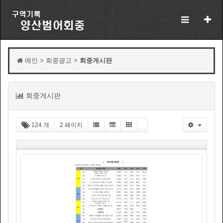
메인 > 회중광고 >
회중게시판
목
회중게시판
록
124 개
2 페이지