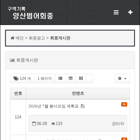
메인 > 회중광고 >
회중게시판
목
회중게시판
록
124 개
1 페이지
번호
컨텐츠
H
2026년 7월 봉사모임 계획표
124
06-29
133
관리자
H