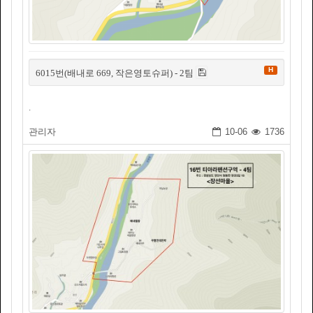
H
6015번(배내로 669, 작은영토슈퍼) - 2팀
.
관리자
10-06
1736