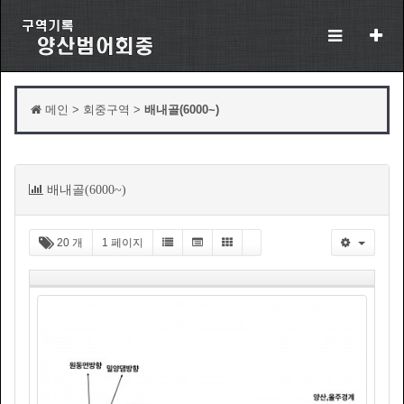
메인 > 회중구역 >
배내골(6000~)
목
배내골(6000~)
록
20 개
1 페이지