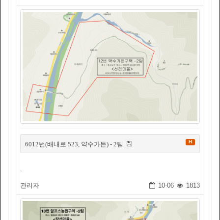
H
6012번(배내로 523, 약수가든) - 2팀
.
관리자
10-06
1813