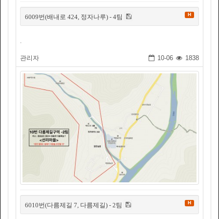
H
6009번(배내로 424, 정자나루) - 4팀
.
관리자
10-06
1838
H
6010번(다름제길 7, 다름제길) - 2팀