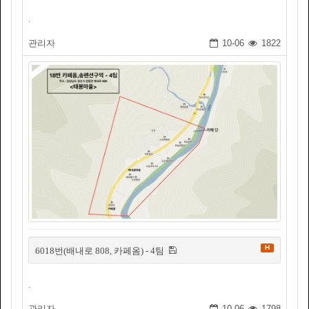
.
관리자
10-06
1822
H
6018번(배내로 808, 카페옴) - 4팀
.
관리자
10-06
1798