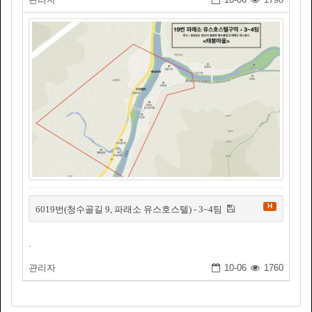
H
6019번(청수골길 9, 파래소 유스호스텔) - 3~4팀
.
관리자
10-06
1760