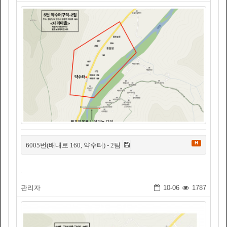
H
6005번(배내로 160, 약수터) - 2팀
.
관리자
10-06
1787