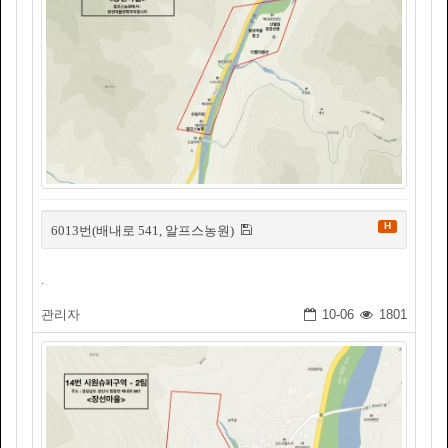
H
6013번(배내로 541, 알프스농원)
.
관리자
10-06
1801