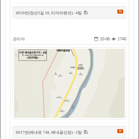
H
6016번(장선3길 10, 티아라펜션) - 4팀
.
관리자
10-06
1740
H
6017번(배내로 748, 배내골산장) - 2팀