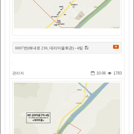
H
6007번(배내로 236, 대리마을회관) - 4팀
.
관리자
10-06
1783