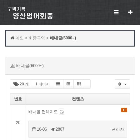
메인 > 회중구역 >
배내골(6000~)
목
배내골(6000~)
록
20 개
1 페이지
번호
컨텐츠
H
배내골 전체지도
20
10-06
2807
관리자