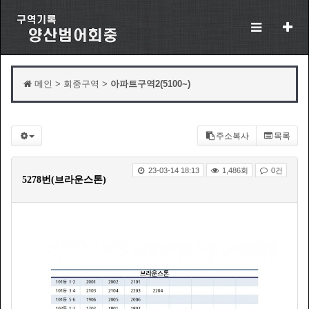
메인 > 회중구역 >
아파트구역2(5100~)
주소복사
목록
23-03-14 18:13
1,486회
0건
5278번(브라운스톤)