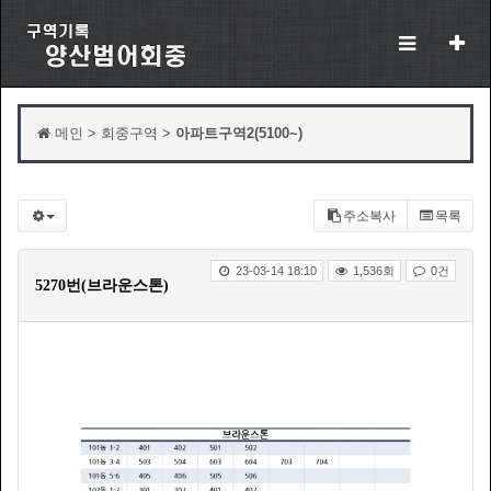
메인 > 회중구역 >
아파트구역2(5100~)
주소복사
목록
23-03-14 18:10
1,536회
0건
5270번(브라운스톤)