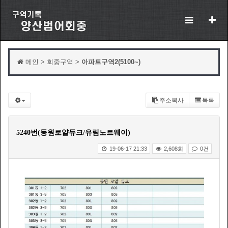
메인 > 회중구역 >
아파트구역2(5100~)
주소복사
목록
5240번(동원로얄듀크/유림노르웨이)
19-06-17 21:33
2,608회
0건