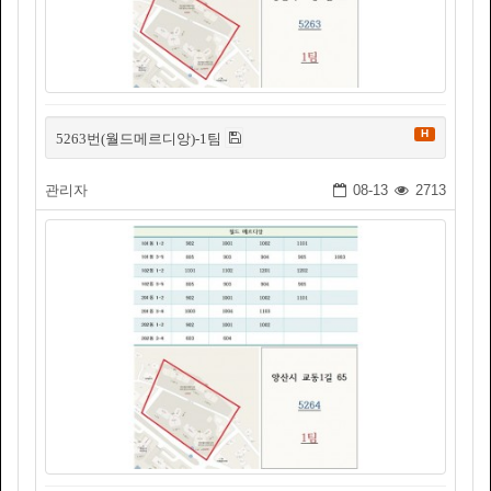
H
5263번(월드메르디앙)-1팀
관리자
08-13
2713