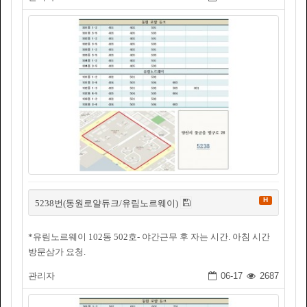
H
5238번(동원로얄듀크/유림노르웨이)
*유림노르웨이 102동 502호- 야간근무 후 자는 시간. 아침 시간
방문삼가 요청.
관리자
06-17
2687