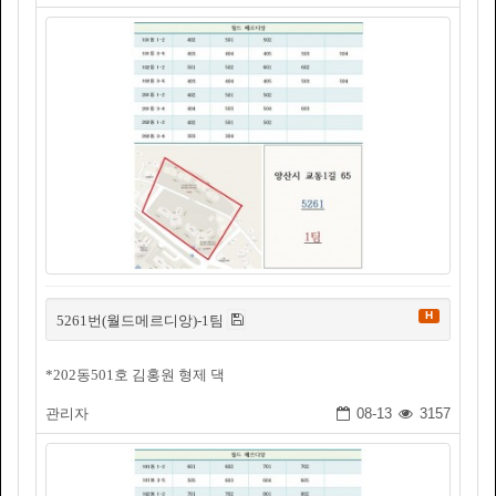
H
5261번(월드메르디앙)-1팀
*202동501호 김홍원 형제 댁
관리자
08-13
3157