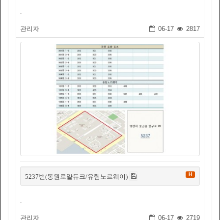
.
관리자
06-17
2817
H
5237번(동원로얄듀크/유림노르웨이)
.
관리자
06-17
2719