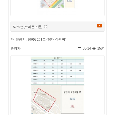
H
5269번(브라운스톤)
*방문금지: 106동 201호 (40대 아저씨)
관리자
03-14
1584