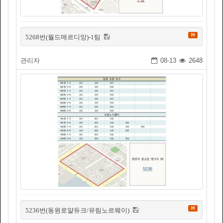
H
5268번(월드메르디앙)-1팀
관리자
08-13
2648
H
5236번(동원로얄듀크/유림노르웨이)