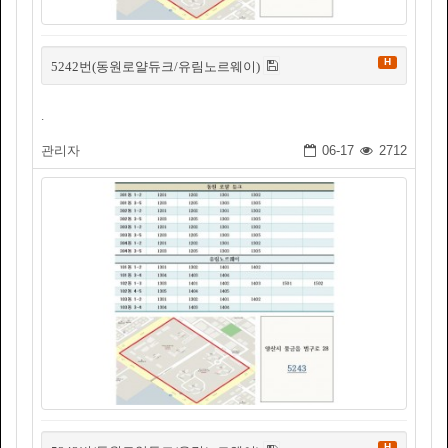
H
5242번(동원로얄듀크/유림노르웨이)
.
관리자
06-17
2712
H