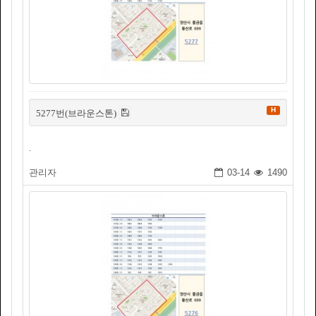
H
5277번(브라운스톤)
.
관리자
03-14
1490