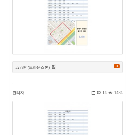
H
5278번(브라운스톤)
.
관리자
03-14
1484