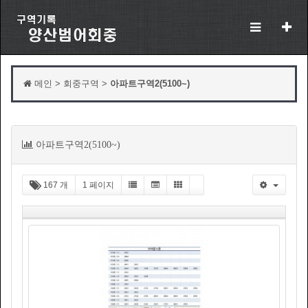
메인 > 회중구역 >
아파트구역2(5100~)
목
아파트구역2(5100~)
록
167 개
1 페이지