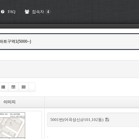
FAQ
접속자
4
파트구역1(5000~)
목
록
이미지
5001번(어곡성신@101,102동)
.