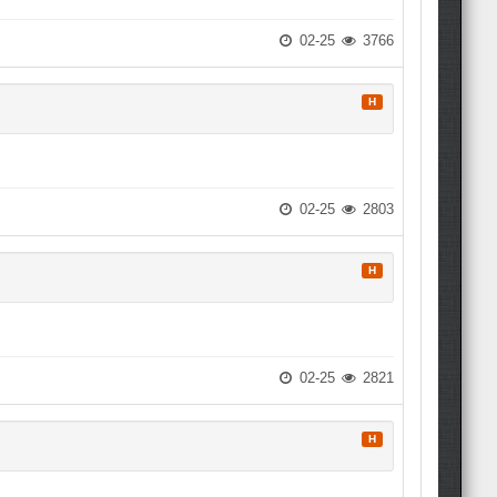
02-25
3766
H
02-25
2803
H
02-25
2821
H