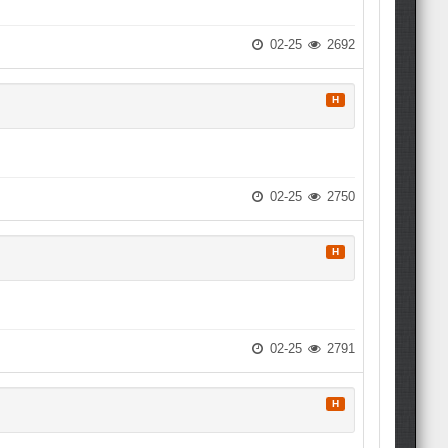
02-25
2692
H
02-25
2750
H
02-25
2791
H