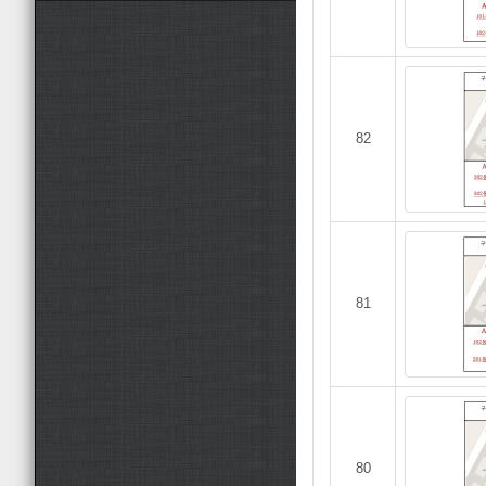
82
81
80