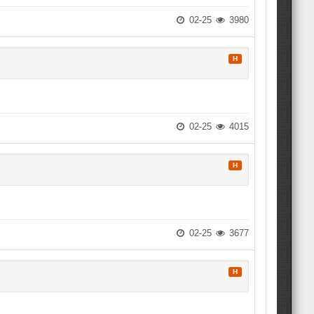
02-25
3980
H
02-25
4015
H
02-25
3677
H