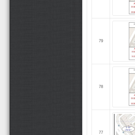
79
78
77