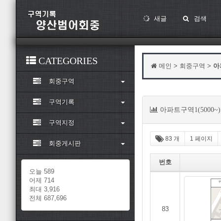
새글
검색
CATEGORIES
메인 > 회중구역 >
아
회중구역
구역기록
아파트구역1(5000~)
구역지정
83 개
1 페이지
회중게시판
번호
오늘 589
어제 714
최대 3,916
전체 687,696
83