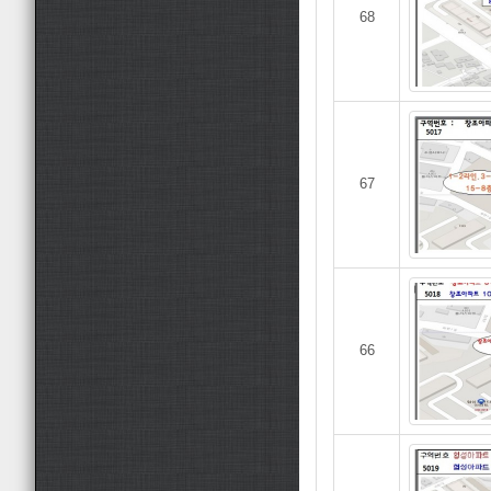
68
67
66