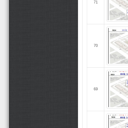
71
70
69