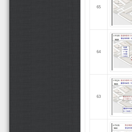
65
64
63