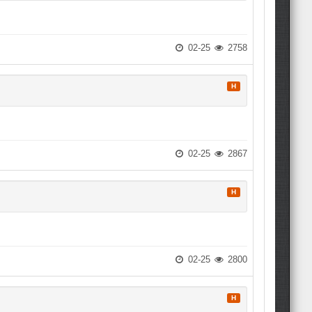
02-25
2758
H
02-25
2867
H
02-25
2800
H