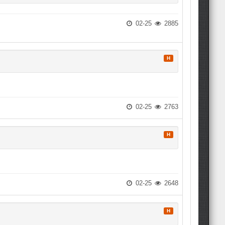
02-25
2885
H
02-25
2763
H
02-25
2648
H