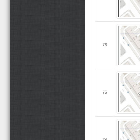
76
75
74