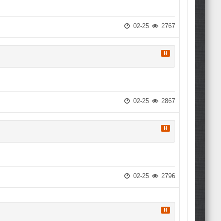
02-25
2767
H
02-25
2867
H
02-25
2796
H