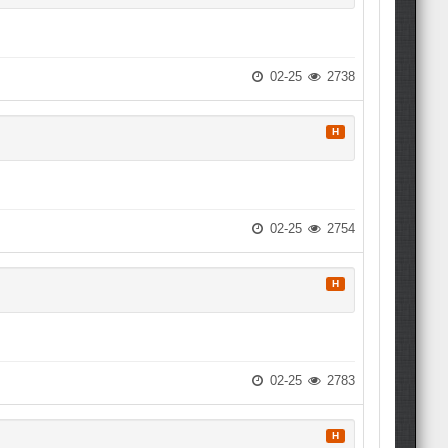
02-25
2738
H
02-25
2754
H
02-25
2783
H