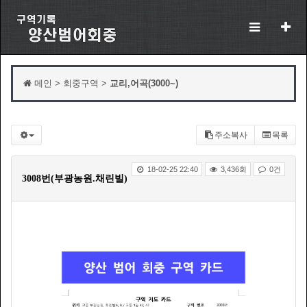
메인 > 회중구역 >
교리,어곡(3000~)
주소복사
목록
18-02-25 22:40
3,436회
0건
3008번(부광농원.채린빌)