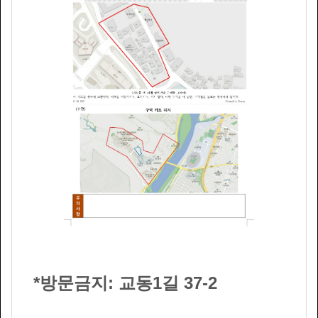
*방문금지: 교동1길 37-2