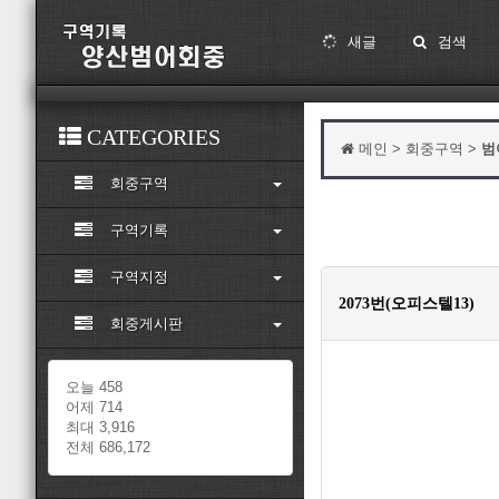
새글
검색
CATEGORIES
메인 > 회중구역 >
범
회중구역
구역기록
구역지정
2073번(오피스텔13)
회중게시판
오늘 458
어제 714
최대 3,916
전체 686,172