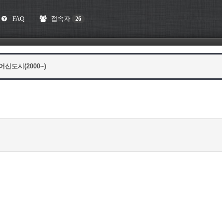
FAQ
접속자
26
어신도시(2000~)