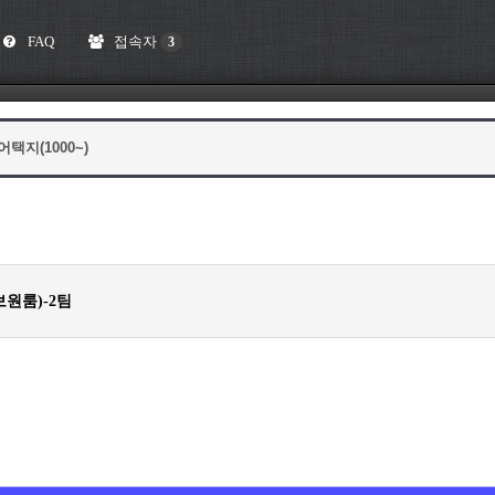
FAQ
접속자
3
어택지(1000~)
성보원룸)-2팀