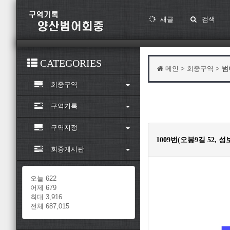
새글
검색
CATEGORIES
메인 > 회중구역 >
범
회중구역
구역기록
구역지정
1009번(오봉9길 52, 
회중게시판
오늘 622
어제 679
최대 3,916
전체 687,015