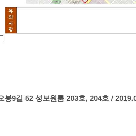
오봉
9
길
52
성보원룸
203
호
,
204
호 / 2019.