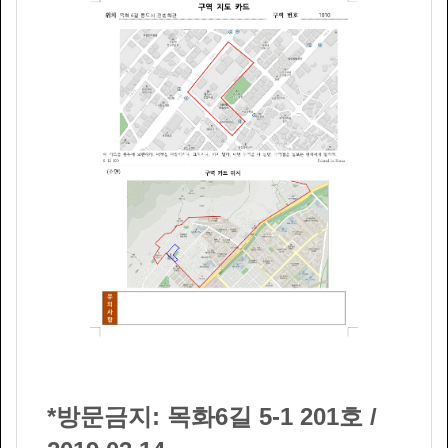
*방문금지
:
목화
6
길
5
-
1 201
호 /