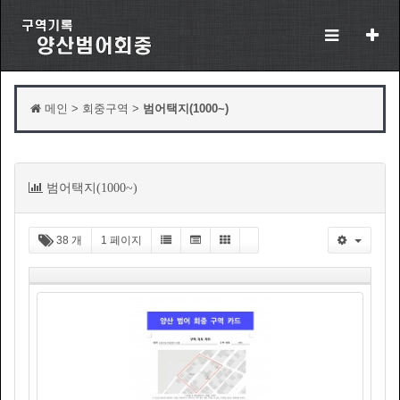
메인 > 회중구역 >
범어택지(1000~)
목
범어택지(1000~)
록
38 개
1 페이지