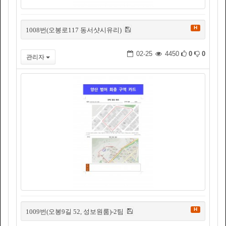
H
1008번(오봉로117 동서샷시유리)
02-25
4450
0
0
관리자
H
1009번(오봉9길 52, 성보원룸)-2팀