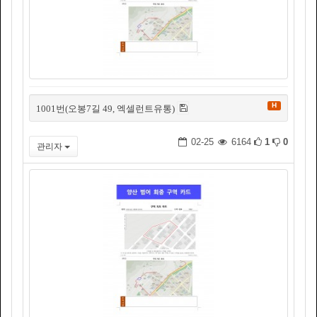
H
1001번(오봉7길 49, 엑셀런트유통)
02-25
6164
1
0
관리자