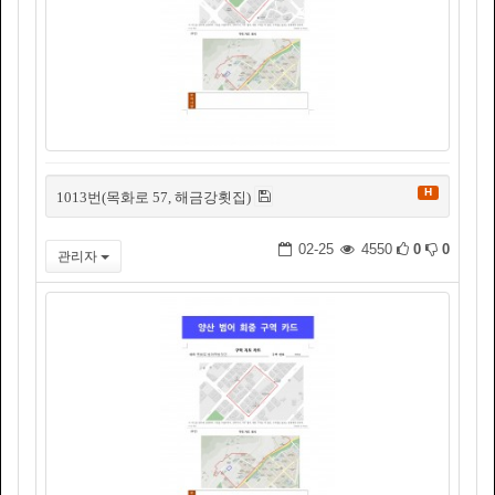
H
1013번(목화로 57, 해금강횟집)
02-25
4550
0
0
관리자