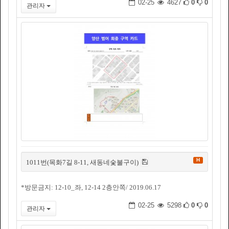
02-25
4627
0
0
관리자
H
1011번(목화7길 8-11, 새동네숯불구이)
*방문금지: 12-10_좌, 12-14 2층안쪽/ 2019.06.17
02-25
5298
0
0
관리자