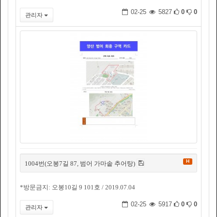
02-25
5827
0
0
관리자
H
1004번(오봉7길 87, 범어 가마솥 추어탕)
*방문금지: 오봉10길 9 101호 / 2019.07.04
02-25
5917
0
0
관리자