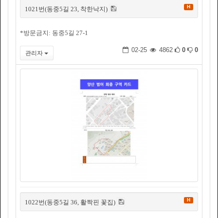
H
1021번(동중5길 23, 착한낙지)
*방문금지: 동중5길 27-1
02-25
4862
0
0
관리자
H
1022번(동중5길 36, 활짝핀 꽃집)