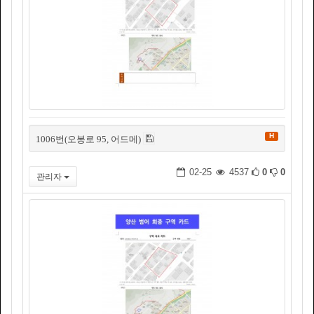
H
1006번(오봉로 95, 어드메)
02-25
4537
0
0
관리자