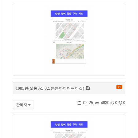
H
1005번(오봉8길 32, 튼튼아이어린이집)
02-25
4630
0
0
관리자