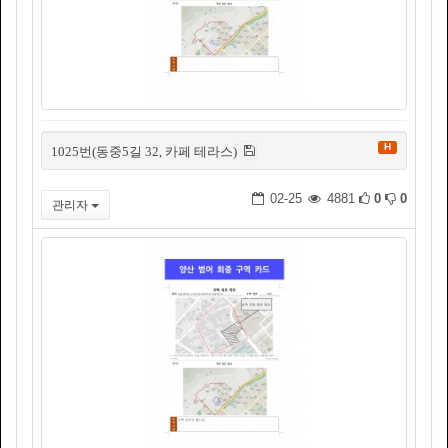
H
1025번(동중5길 32, 카페 테라스)
02-25
4881
0
0
관리자