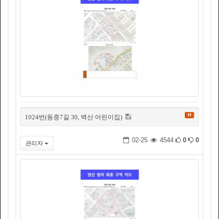
H
1024번(동중7길 30, 벽산 어린이집)
02-25
4544
0
0
관리자