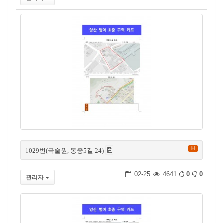
H
1029번(국술원, 동중5길 24)
02-25
4641
0
0
관리자