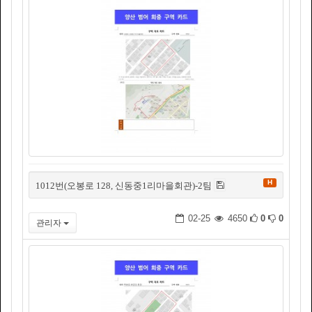
H
1012번(오봉로 128, 신동중1리마을회관)-2팀
02-25
4650
0
0
관리자