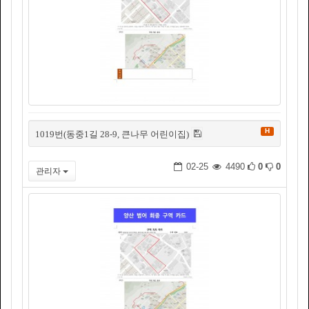
H
1019번(동중1길 28-9, 큰나무 어린이집)
02-25
4490
0
0
관리자