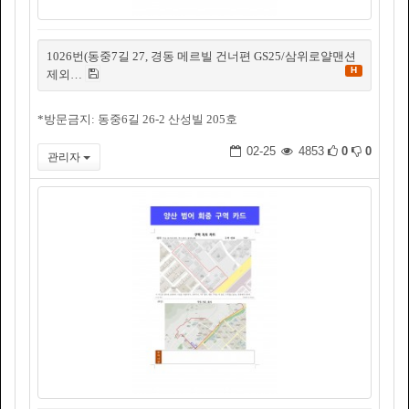
1026번(동중7길 27, 경동 메르빌 건너편 GS25/삼위로얄맨션
H
제외…
*방문금지: 동중6길 26-2 산성빌 205호
02-25
4853
0
0
관리자