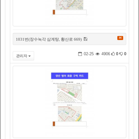
H
1031번(장수녹각 삼계탕, 황산로 669)
02-25
4906
0
0
관리자