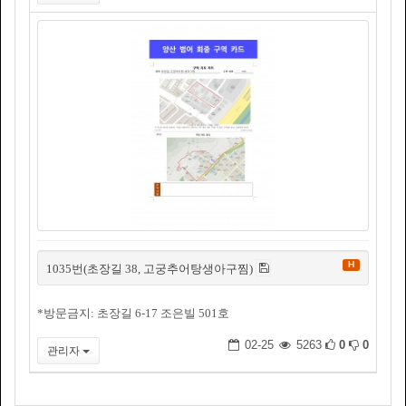
H
1035번(초장길 38, 고궁추어탕생아구찜)
*방문금지: 초장길 6-17 조은빌 501호
02-25
5263
0
0
관리자