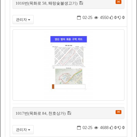
H
1016번(목화로 58, 퇘랑숯불생고기)
02-25
4550
0
0
관리자
H
1017번(목화로 84, 천호상가)
02-25
4688
0
0
관리자