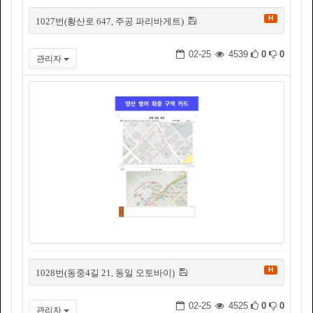
H
1027번(황산로 647, 주공 파리바게트)
02-25
4539
0
0
관리자
H
1028번(동중4길 21, 동일 오토바이)
02-25
4525
0
0
관리자