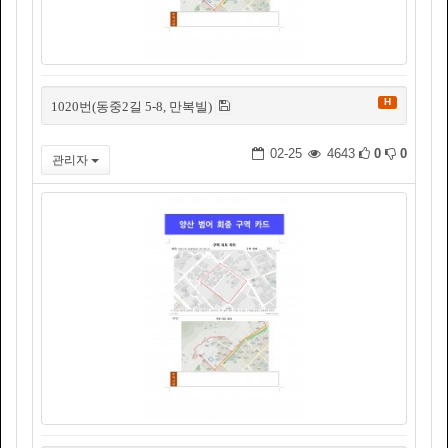
H
1020번(동중2길 5-8, 만복빌)
02-25
4643
0
0
관리자