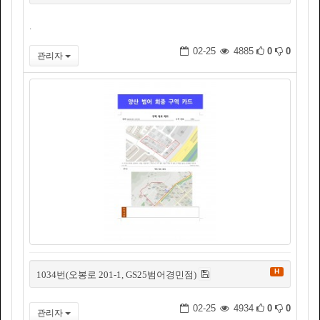
.
02-25
4885
0
0
관리자
H
1034번(오봉로 201-1, GS25범어경민점)
02-25
4934
0
0
관리자