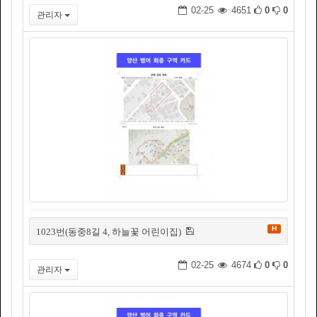
02-25
4651
0
0
관리자
H
1023번(동중8길 4, 하늘꽃 어린이집)
02-25
4674
0
0
관리자