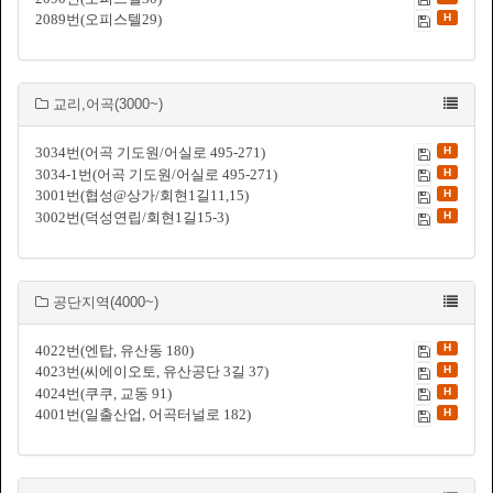
H
2089번(오피스텔29)
교리,어곡(3000~)
H
3034번(어곡 기도원/어실로 495-271)
H
3034-1번(어곡 기도원/어실로 495-271)
H
3001번(협성@상가/회현1길11,15)
H
3002번(덕성연립/회현1길15-3)
공단지역(4000~)
H
4022번(엔탑, 유산동 180)
H
4023번(씨에이오토, 유산공단 3길 37)
H
4024번(쿠쿠, 교동 91)
H
4001번(일출산업, 어곡터널로 182)