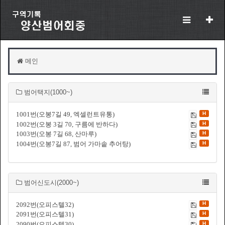
팝
업
레
이
어
알
림
메인
이
없
습
범어택지(1000~)
니
다.
H
1001번(오봉7길 49, 엑셀런트유통)
H
1002번(오봉 3길 70, 구름에 반하다)
H
1003번(오봉 7길 68, 산마루)
H
1004번(오봉7길 87, 범어 가마솥 추어탕)
범어신도시(2000~)
H
2092번(오피스텔32)
H
2091번(오피스텔31)
H
2090번(오피스텔30)